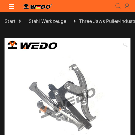
Skip to navigation
Skip to content
Start
Stahl Werkzeuge
Three Jaws Puller-Indust
🔍