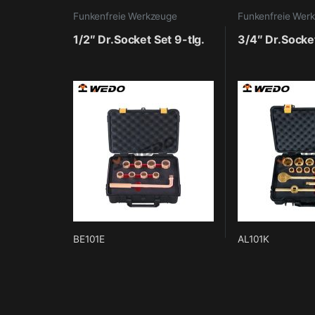
Funkenfreie Werkzeuge
Funkenfreie Wer
1/2″ Dr.Socket Set 9-tlg.
3/4″ Dr.Socket
BE101E
AL101K