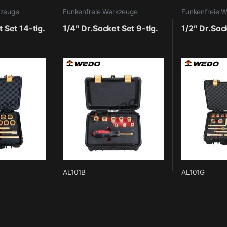
kzeuge
Funkenfreie Werkzeuge
Funkenfreie 
 Set 14-tlg.
1/4″ Dr.Socket Set 9-tlg.
1/2″ Dr.Sock
AL101B
AL101G