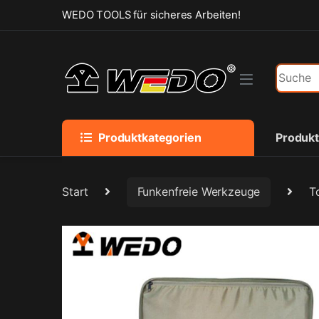
Skip to navigation
Skip to content
WEDO TOOLS für sicheres Arbeiten!
Search f
Produktkategorien
Produk
Start
Funkenfreie Werkzeuge
T