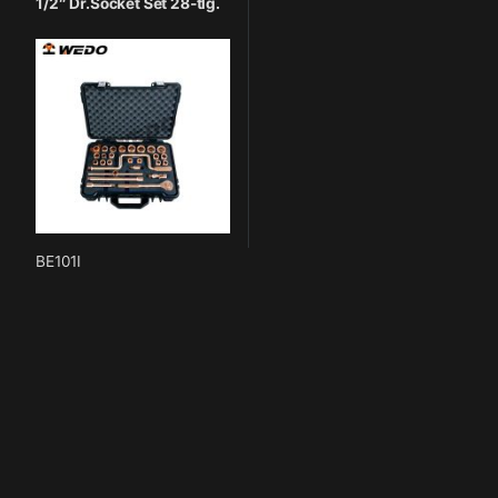
1/2″ Dr.Socket Set 28-tlg.
BE101I