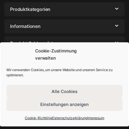
Produktkategorien
Informationen
Produkt Schlagwörter
Cookie-Zustimmung
verwalten
Wir verwenden Cookies, um unsere Website und unseren Service zu
optimieren.
Alle Cookies
Einstellungen anzeigen
Sie haben Fragen? Rufen Sie uns an!
+49-202-29572854
Cookie-Richtlinie
Datenschutzerklärung
Impressum