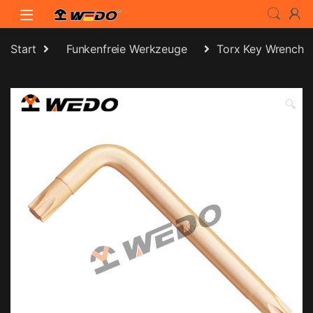
Skip to navigation
Skip to content
Start
Funkenfreie Werkzeuge
Torx Key Wrench
🔍