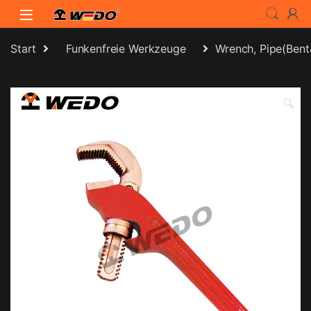
Skip to navigation
Skip to content
Start
Funkenfreie Werkzeuge
Wrench, Pipe(Ben
🔍