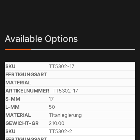
Available Options
TT5302-17
TT5302-17
17
50
Titanlegierung
210.00
TT5302-2