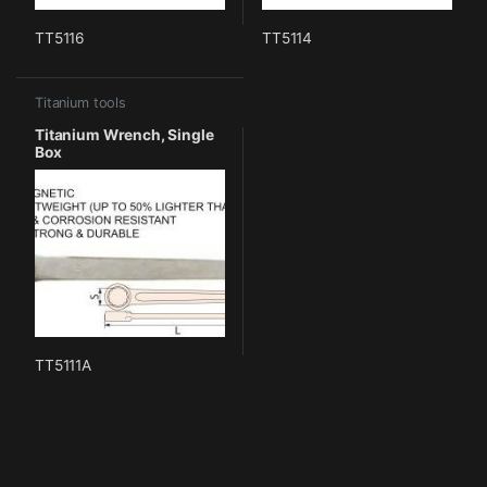
TT5116
TT5114
Titanium tools
Titanium Wrench, Single
Box
TT5111A