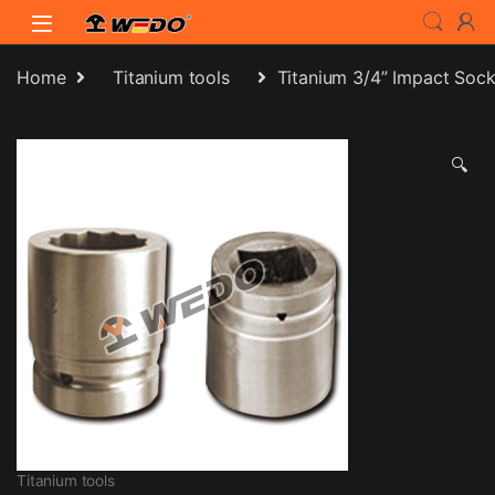
Skip to navigation
Skip to content
Home
Titanium tools
Titanium 3/4” Impact Sock
🔍
Titanium tools