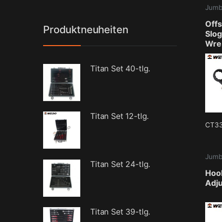
Offs
Produktneuheiten
Slog
Wre
can
Titan Set 40-tlg.
Titan Set 12-tlg.
CT3
Titan Set 24-tlg.
Hoo
Adju
Titan Set 39-tlg.