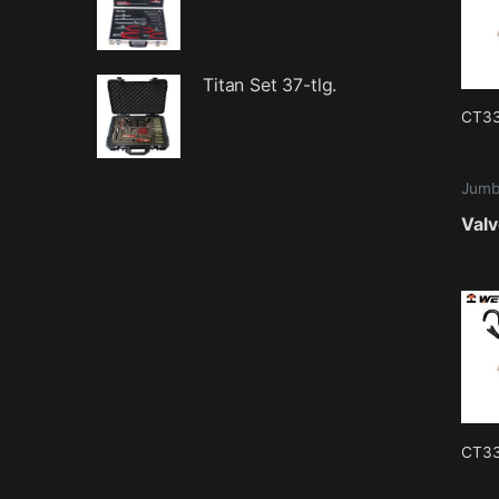
Titan Set 37-tlg.
CT3
Val
CT3