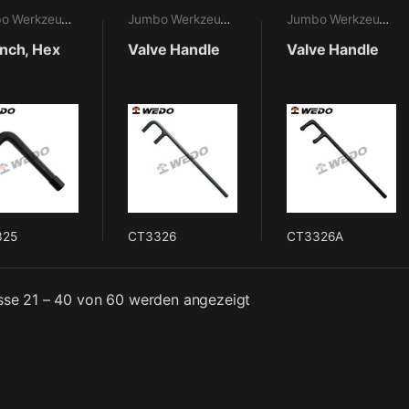
Jumbo Werkzeuge
,
Maritime Werkzeuge
Jumbo Werkzeuge
,
Maritime Werkzeuge
Jumbo Werkzeuge
,
M
nch, Hex
Valve Handle
Valve Handle
325
CT3326
CT3326A
sse 21 – 40 von 60 werden angezeigt