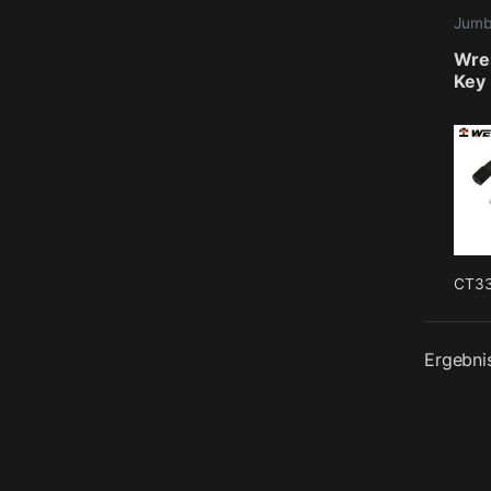
Wre
Key
CT3
Ergebni