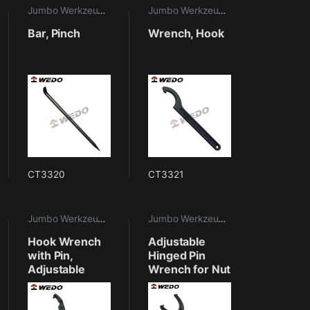
aritime Werkzeuge
Jumbo Werkzeuge
,
Maritime Werkzeuge
Jumbo Werkzeuge
,
Maritime Werkze
Bar, Pinch
Wrench, Hook
CT3320
CT3321
aritime Werkzeuge
Jumbo Werkzeuge
,
Maritime Werkzeuge
Jumbo Werkzeuge
,
Maritime Werkze
Hook Wrench
Adjustable
with Pin,
Hinged Pin
Adjustable
Wrench for Nut
with 2 holes