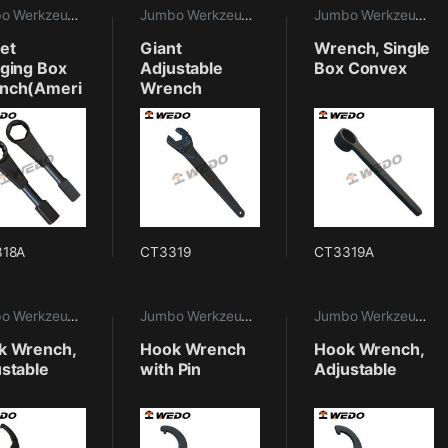
Jumbo Werkzeuge
,
Maritime Werkzeuge
Jumbo Werkzeuge
,
Maritime Werkzeuge
Jumbo Werkzeuge
,
M
et
Giant
Wrench, Single
ging Box
Adjustable
Box Convex
nch(Ameri
Wrench
 Type)
318A
CT3319
CT3319A
Jumbo Werkzeuge
,
Maritime Werkzeuge
Jumbo Werkzeuge
,
Maritime Werkzeuge
Jumbo Werkzeuge
,
M
k Wrench,
Hook Wrench
Hook Wrench,
stable
with Pin
Adjustable