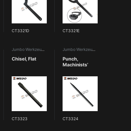
CT3321D
CT3321E
aritime Werkzeuge
Jumbo Werkzeuge
,
Maritime Werkzeuge
Jumbo Werkzeuge
,
Maritime Werkze
Chisel, Flat
Punch,
Machinists’
CT3323
CT3324