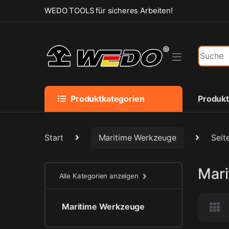
Skip to navigation
Skip to content
WEDO TOOLS für sicheres Arbeiten!
Search f
Produktkategorien
Produk
Start
Maritime Werkzeuge
Seit
Mar
Alle Kategorien anzeigen
Maritime Werkzeuge