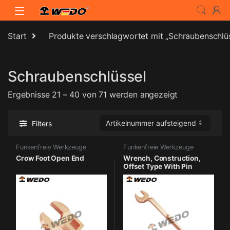
Skip to navigation
Skip to content
Start
Produkte verschlagwortet mit „Schraubenschlüs
Schraubenschlüssel
Ergebnisse 21 – 40 von 71 werden angezeigt
Filters
Funkenfreie Werkzeuge
Funkenfreie Werkzeuge
Crow Foot Open End
Wrench, Construction,
Offset Type With Pin