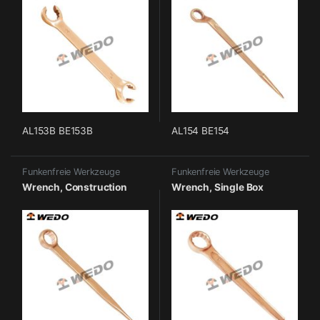
AL153B BE153B
AL154 BE154
Funkenfreie Werkzeuge
Funkenfreie Werkzeuge
Wrench, Construction
Wrench, Single Box