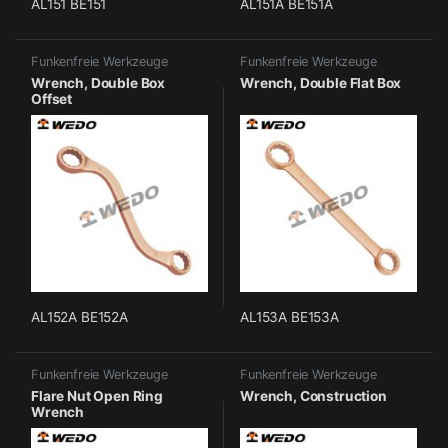
AL151 BE151
AL151A BE151A
Funkenfreie Werkzeuge
Funkenfreie Werkzeuge
Wrench, Double Box
Wrench, Double Flat Box
Offset
AL152A BE152A
AL153A BE153A
Funkenfreie Werkzeuge
Funkenfreie Werkzeuge
Flare Nut Open Ring
Wrench, Construction
Wrench