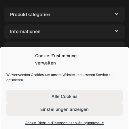
Produktkategorien
Informationen
Produkt Schlagwörter
Cookie-Zustimmung
verwalten
Wir verwenden Cookies, um unsere Website und unseren Service zu
optimieren.
Alle Cookies
Einstellungen anzeigen
Sie haben Fragen? Rufen Sie uns an!
+49-202-29572854
Cookie-Richtlinie
Datenschutzerklärung
Impressum