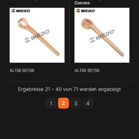
Convex
AL158 BE158
AL159 BE159
Ergebnisse 21 – 40 von 71 werden angezeigt
2
1
3
4