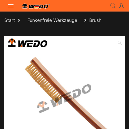
Skip to navigation
Skip to content
Start
Funkenfreie Werkzeuge
Brush
🔍