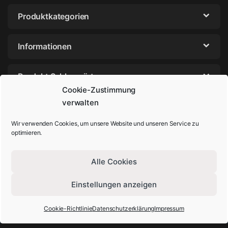
Produktkategorien
Informationen
Produkt Schlagwörter
Cookie-Zustimmung
verwalten
Wir verwenden Cookies, um unsere Website und unseren Service zu
optimieren.
Alle Cookies
Einstellungen anzeigen
Sie haben Fragen? Rufen Sie uns an!
+49-202-29572854
Cookie-Richtlinie
Datenschutzerklärung
Impressum