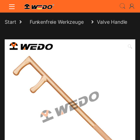
Skip to navigation
Skip to content
Start
Funkenfreie Werkzeuge
Valve Handle
🔍