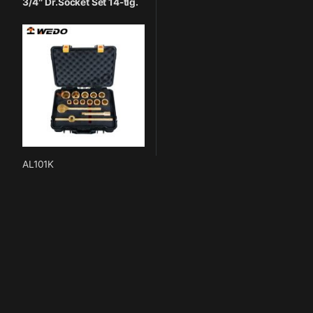
3/4″ Dr.Socket Set 14-tlg.
AL101K